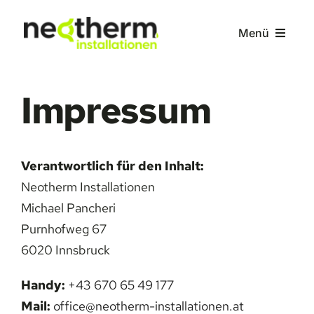
Zum
Inhalt
Menü
springen
Home
Impressum
Leistungen
Verantwortlich für den Inhalt:
Über uns
Neotherm Installationen
Michael Pancheri
Kontakt
Purnhofweg 67
6020 Innsbruck
Handy:
+43 670 65 49 177
Mail:
office@neotherm-installationen.at