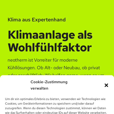
Klima aus Expertenhand
Klimaanlage als
Wohlfühlfaktor
neotherm ist Vorreiter für moderne
Kühllösungen. Ob Alt- oder Neubau, ob privat
oder geschäftlich: Wir helfen gerne, wenn es um
Cookie-Zustimmung
die richtige Methode zur Kühlung Ihrer Wohn-
verwalten
oder Arbeitsräume geht. Für welches Gerät Sie
sich auch immer entscheiden:
Um dir ein optimales Erlebnis zu bieten, verwenden wir Technologien wie
Cookies, um Geräteinformationen zu speichern und/oder darauf
zuzugreifen. Wenn du diesen Technologien zustimmst, können wir Daten
Unser Service für Sie umfasst nicht nur die
wie das Surfverhalten oder eindeutige IDs auf dieser Website verarbeiten.