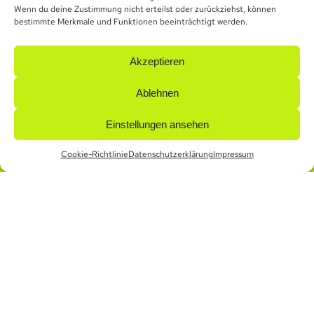
Wenn du deine Zustimmung nicht erteilst oder zurückziehst, können
Installation jeglicher Klimageräte, sondern auch
bestimmte Merkmale und Funktionen beeinträchtigt werden.
Wartung, Reparatur und Kontrolle der
verschiedenen Maschinen und Einzelteile.
Akzeptieren
Umweltfreundlichkeit und faire Preisgestaltung
Ablehnen
verstehen sich von selbst!
Einstellungen ansehen
Jetzt unverbindlich anfragen
Cookie-Richtlinie
Datenschutzerklärung
Impressum