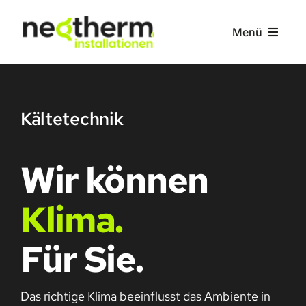
Zum
Inhalt
Menü
springen
Home
Kältetechnik
Leistungen
Wir können
Über uns
Klima
.
Kontakt
Für Sie.
Das richtige Klima beeinflusst das Ambiente in