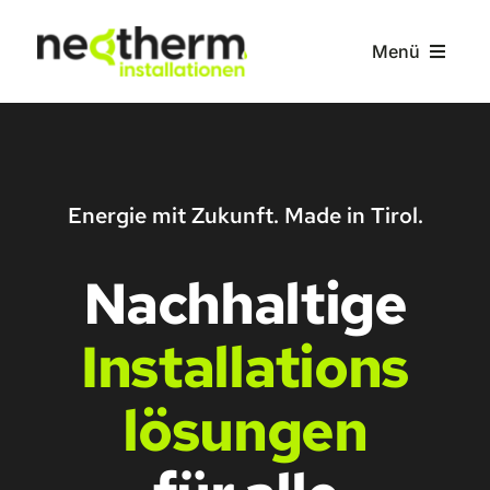
Zum
Inhalt
Menü
springen
Home
Leistungen
Energie mit Zukunft. Made in Tirol.
Über uns
Nachhaltige
Installations
Kontakt
lösungen