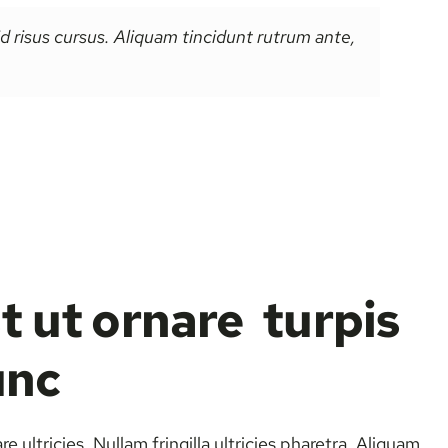
 id risus cursus. Aliquam tincidunt rutrum ante,
t ut ornare turpis
unc
 ultricies. Nullam fringilla ultricies pharetra. Aliquam