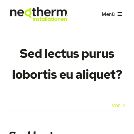
Zum
Inhalt
Menü
springen
Home
Sed lectus purus
Leistungen
lobortis eu aliquet?
Über uns
Kontakt
Vor