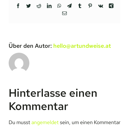
Facebook
Twitter
Reddit
LinkedIn
WhatsApp
Telegram
Tumblr
Pinterest
Vk
Xing
E-
Mail
Über den Autor:
hello@artundweise.at
Hinterlasse einen
Kommentar
Du musst
angemeldet
sein, um einen Kommentar